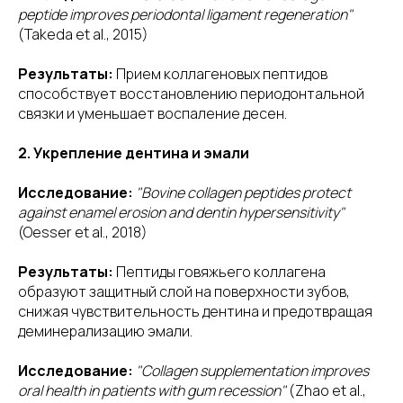
peptide improves periodontal ligament regeneration"
(Takeda et al., 2015)
Результаты:
Прием коллагеновых пептидов
способствует восстановлению периодонтальной
связки и уменьшает воспаление десен.
2. Укрепление дентина и эмали
Исследование:
"Bovine collagen peptides protect
against enamel erosion and dentin hypersensitivity"
(Oesser et al., 2018)
Результаты:
Пептиды говяжьего коллагена
образуют защитный слой на поверхности зубов,
снижая чувствительность дентина и предотвращая
деминерализацию эмали.
Исследование:
"Collagen supplementation improves
oral health in patients with gum recession"
(Zhao et al.,