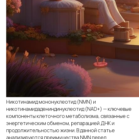
Никотинамид мононуклеотид (NMN) и
никотинамидадениндинуклеотид (NAD+) — ключевые
компоненты клеточного метаболизма, связанные с
энергетическим обменом, репарацией ДНК и
продолжительностью жизни. В данной статье
анализируются преимущества NMN перед