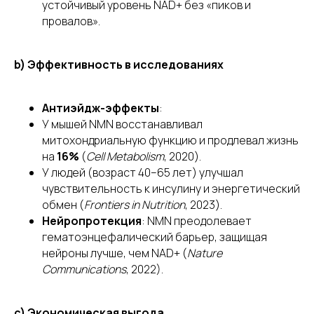
устойчивый уровень NAD+ без «пиков и
провалов».
b) Эффективность в исследованиях
Антиэйдж-эффекты
:
У мышей NMN восстанавливал
митохондриальную функцию и продлевал жизнь
на
16%
(
Cell Metabolism
, 2020).
У людей (возраст 40–65 лет) улучшал
чувствительность к инсулину и энергетический
обмен (
Frontiers in Nutrition
, 2023).
Нейропротекция
: NMN преодолевает
гематоэнцефалический барьер, защищая
нейроны лучше, чем NAD+ (
Nature
Communications
, 2022).
Продукты
c) Экономическая выгода