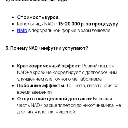
Стоимость курса
:
Капельницы NAD+:
15-20 000 р. за процедуру
.
NMN
в пероральной форме в разы дешевле.
3. Почему NAD+ инфузии уступают?
Кратковременный эффект
: Резкий подъём
NAD+ в крови не коррелирует с долгосрочным
улучшением клеточного метаболизма.
Побочные эффекты
: Тошнота, гипотензия во
время введения.
Отсутствие целевой доставки
: Большая
часть NAD+ расщепляется до никотинамида, не
достигая клеток-мишеней.