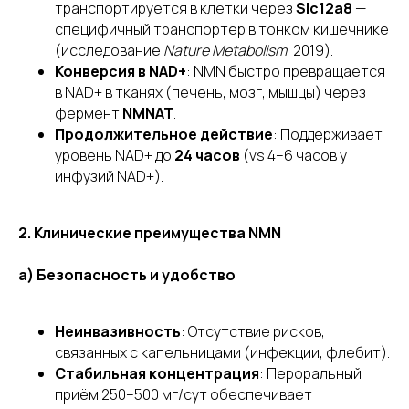
транспортируется в клетки через
Slc12a8
—
специфичный транспортер в тонком кишечнике
(исследование
Nature Metabolism
, 2019).
Конверсия в NAD+
: NMN быстро превращается
в NAD+ в тканях (печень, мозг, мышцы) через
фермент
NMNAT
.
Продолжительное действие
: Поддерживает
уровень NAD+ до
24 часов
(vs 4–6 часов у
инфузий NAD+).
2. Клинические преимущества NMN
a) Безопасность и удобство
Неинвазивность
: Отсутствие рисков,
связанных с капельницами (инфекции, флебит).
Стабильная концентрация
: Пероральный
приём 250–500 мг/сут обеспечивает