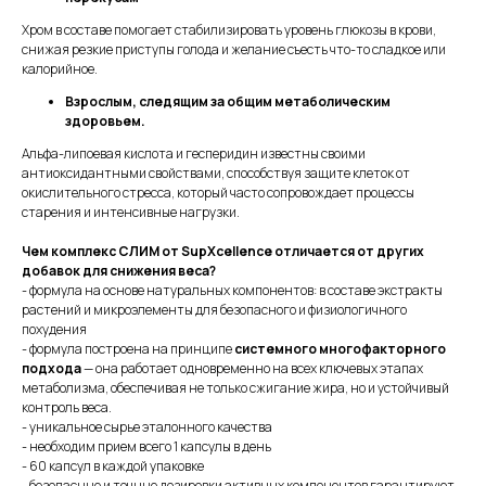
Хром в составе помогает стабилизировать уровень глюкозы в крови,
снижая резкие приступы голода и желание съесть что-то сладкое или
калорийное.
Взрослым, следящим за общим метаболическим
здоровьем.
Альфа-липоевая кислота и гесперидин известны своими
антиоксидантными свойствами, способствуя защите клеток от
окислительного стресса, который часто сопровождает процессы
старения и интенсивные нагрузки.
Чем комплекс СЛИМ от SupXcellence отличается от других
добавок для снижения веса?
- формула на основе натуральных компонентов: в составе экстракты
растений и микроэлементы для безопасного и физиологичного
похудения
- формула построена на принципе
системного многофакторного
подхода
— она работает одновременно на всех ключевых этапах
метаболизма, обеспечивая не только сжигание жира, но и устойчивый
контроль веса.
- уникальное сырье эталонного качества
- необходим прием всего 1 капсулы в день
- 60 капсул в каждой упаковке
- безопасные и точные дозировки активных компонентов гарантируют