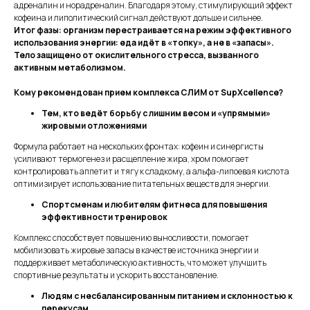
адреналин и норадреналин. Благодаря этому, стимулирующий эффект
кофеина и липолитический сигнал действуют дольше и сильнее.
Итог фазы: организм перестраивается на режим эффективного
использования энергии: еда идёт в «топку», а не в «запасы».
Тело защищено от окислительного стресса, вызванного
активным метаболизмом.
Кому рекомендован прием комплекса СЛИМ от SupXcellence?
Тем, кто ведёт борьбу с лишним весом и «упрямыми»
жировыми отложениями
Формула работает на нескольких фронтах: кофеин и синергисты
усиливают термогенез и расщепление жира, хром помогает
контролировать аппетит и тягу к сладкому, а альфа-липоевая кислота
оптимизирует использование питательных веществ для энергии.
Спортсменам и любителям фитнеса для повышения
эффективности тренировок
Комплекс способствует повышению выносливости, помогает
мобилизовать жировые запасы в качестве источника энергии и
поддерживает метаболическую активность, что может улучшить
спортивные результаты и ускорить восстановление.
Людям с несбалансированным питанием и склонностью к
перекусам