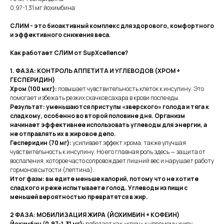
0,97-1,31 мг йохимбина
СЛИМ - это биоактивный комплекс для здорового, комфортного
и эффективного снижения веса.
Как работает СЛИМ от SupXcellence?
1. ФАЗА: КОНТРОЛЬ АППЕТИТА И УГЛЕВОДОВ (ХРОМ +
ГЕСПЕРИДИН)
Хром (100 мкг):
повышает чувствительность клеток к инсулину. Это
помогает избежать резких скачков сахара в крови после еды.
Результат: уменьшаются приступы «зверского» голода и тяга к
сладкому, особенно во второй половине дня. Организм
начинает эффективнее использовать углеводы для энергии, а
не отправлять их в жировое депо.
Гесперидин (70 мг):
усиливает эффект хрома, также улучшая
чувствительность к инсулину. Но его главная роль здесь — защита от
воспаления, которое часто сопровождает лишний вес и нарушает работу
гормонов сытости (лептина).
Итог фазы: вы едите меньше калорий, потому что не хотите
сладкого и реже испытываете голод. Углеводы из пищи с
меньшей вероятностью превратятся в жир.
2 ФАЗА: МОБИЛИЗАЦИЯ ЖИРА (ЙОХИМБИН + КОФЕИН)
Йохимбин (0.97-1.31 мг):
работает как «ключ» к упрямому жиру