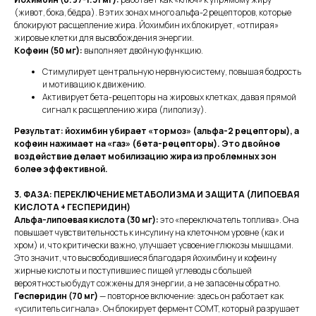
(живот, бока, бёдра). В этих зонах много альфа-2 рецепторов, которые
блокируют расщепление жира. Йохимбин их блокирует, «отпирая»
жировые клетки для высвобождения энергии.
Кофеин (50 мг):
выполняет двойную функцию.
Стимулирует центральную нервную систему, повышая бодрость
и мотивацию к движению.
Активирует бета-рецепторы на жировых клетках, давая прямой
сигнал к расщеплению жира (липолизу).
Результат: йохимбин убирает «тормоз» (альфа-2 рецепторы), а
кофеин нажимает на «газ» (бета-рецепторы). Это двойное
воздействие делает мобилизацию жира из проблемных зон
более эффективной.
3. ФАЗА: ПЕРЕКЛЮЧЕНИЕ МЕТАБОЛИЗМА И ЗАЩИТА (ЛИПОЕВАЯ
КИСЛОТА + ГЕСПЕРИДИН)
Альфа-липоевая кислота (30 мг):
это «переключатель топлива». Она
повышает чувствительность к инсулину на клеточном уровне (как и
хром) и, что критически важно, улучшает усвоение глюкозы мышцами.
Это значит, что высвободившиеся благодаря йохимбину и кофеину
жирные кислоты и поступившие с пищей углеводы с большей
вероятностью будут сожжены для энергии, а не запасены обратно.
Гесперидин (70 мг)
— повторное включение: здесь он работает как
«усилитель сигнала». Он блокирует фермент COMT, который разрушает