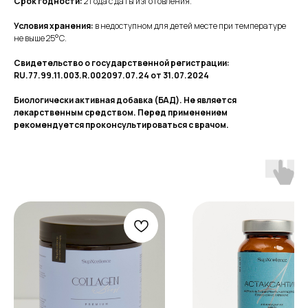
Срок годности:
2 года с даты изготовления.
Условия хранения:
в недоступном для детей месте при температуре
не выше 25°С.
Свидетельство о государственной регистрации:
Правовая информация
RU.77.99.11.003.R.002097.07.24 от 31.07.2024
Биологически активная добавка (БАД). Не является
Политика обработки персональных данных
лекарственным средством. Перед применением
рекомендуется проконсультироваться с врачом.
© SupXcellence, 2026