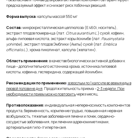
предсказуемый эффект и снижает риск побочных реакций.
Форма выпуска:
капсулы массой 550 мг
Состав:
микрокристаллическая целлюлоза (Е 460i, носитель),
экстракт плодов померанца (лат.
Citrus aurantium L.
) сухой, кофеин,
альфа-липоевая кислота, экстракт коры йохимбе (лат.
Pausinystalia
yohimbe
), экстракт плодов Эмблики (Амлы) сухой (лат.
Emblica
officinalis L.
), хрома пиколинат, капсула (желатин).
Область применения:
в качестве биологически активной добавки к
пище – дополнительного источника хрома, источника липоевой
Связаться с нами:
кислоты, кофеина, гесперидина, содержащей йохимбин.
info@supx.pro
Рекомендации по применению:
взрослым по 1 капсуле во время еды в
Мы работаем:
первой половине дня
. Продолжительность приема –
2-3 недели. При
О БРЕНДЕ
пн-вс: 10:00-19:00
необходимости прием можно повторить
через месяц.
FAQ
ДОСТАВКА И ОПЛАТА
Позвонить нам:
Противопоказания:
индивидуальная непереносимость компонентов
КОНТАКТЫ
+7 926 090 32 31
продукта, беременность, кормление грудью, повышенная нервная
возбудимость, тяжелые заболевания печени и почек, сердечно-
сосудистые заболевания, при лечении адреномиметиками,
артериальная гипо-/гипертензия.