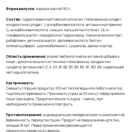
КОНТАКТЫ
+7 926 090 32 31
Форма выпуска:
порошок массой 180 г.
Состав:
гидролизованный говяжий коллаген, глюкозамина сульфат,
хондроитина сульфат, L-аскорбиновая кислота, витаминный премикс
(L-аскорбиновая кислота, ниацин, кальция пантотенат, DL-α-
токоферола ацетат, пиридоксина гидрохлорид, тиамина мононитрат,
рибофлавин, ретинола ацетат, фолиевая кислота, биотин,
холекальциферол, цианокобаламин), сукралоза, ароматизатор.
Область применения:
в качестве биологически активной добавки к
Правовая информация
пище – дополнительного источника глюкозамина, хондроитин
сульфата, витаминов C, E, A, D3, B1, B2, B3, B5, B6, B7, B12, B9, содержащей
пептиды коллагена..
Политика обработки персональных данных
Как принимать:
© SupXcellence, 2026
Смешать 1 порцию продукта с 100 мл теплой воды или любого напитка,
тщательно перемешать. Принимать утром за 30 минут перед приемом
пищи 1 раз в день. Продолжительность курса - 1 месяц, при
необходимости прием можно повторить.
Противопоказания:
индивидуальная непереносимость компонентов,
беременность, период лактации. Продукт не предназначен для лиц
младше 18 лет. Перед применением рекомендуется
проконсультироваться с врачом.