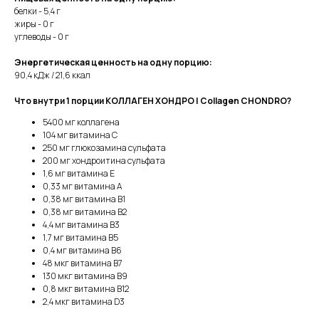
белки - 5,4 г
жиры - 0 г
углеводы - 0 г
Энергетическая ценность на одну порцию:
90,4 кДж / 21,6 ккал
Что внутри 1 порции КОЛЛАГЕН ХОНДРО | Collagen CHONDRO?
5400 мг коллагена
104 мг витамина С
250 мг глюкозамина сульфата
200 мг хондроитина сульфата
1,6 мг витамина Е
0,33 мг витамина А
0,38 мг витамина В1
0,38 мг витамина В2
4,4 мг витамина В3
1,7 мг витамина В5
0,4 мг витамина В6
48 мкг витамина В7
130 мкг витамина В9
0,8 мкг витамина В12
2,4 мкг витамина D3