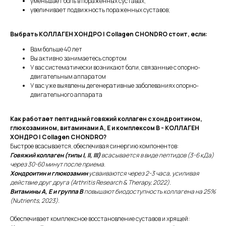
уменьшает боль в пораженных суставах;
увеличивает подвижность пораженных суставов;
Выбрать КОЛЛАГЕН ХОНДРО | Collagen CHONDRO стоит, если:
Вам больше 40 лет
Вы активно занимаетесь спортом
У вас систематически возникают боли, связанные с опорно-
двигательным аппаратом
У вас уже выявлены дегенеративные заболеваниях опорно-
двигательного аппарата
Как работает пептидный говяжий коллаген с хондроитином,
глюкозамином, витаминами А, Е и комплексом В - КОЛЛАГЕН
ХОНДРО | Collagen CHONDRO?
Быстрое всасывается, обеспечивая синергию компонентов:
Говяжий коллаген (типы I, II, III)
всасывается в виде пептидов (3-6 кДа)
через 30-60 минут после приема.
Хондроитин и глюкозамин
усваиваются через 2-3 часа, усиливая
действие друг друга (Arthritis Research & Therapy, 2022).
Витамины А, Е и группа В
повышают биодоступность коллагена на 25%
(Nutrients, 2023).
Обеспечивает комплексное восстановление суставов и хрящей: