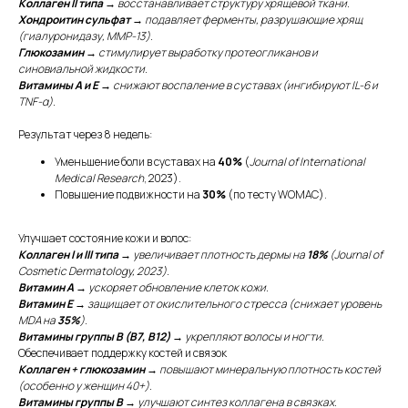
Коллаген II типа
→ восстанавливает структуру хрящевой ткани.
Хондроитин сульфат
→ подавляет ферменты, разрушающие хрящ
(гиалуронидазу, MMP-13).
Глюкозамин
→ стимулирует выработку протеогликанов и
синовиальной жидкости.
Витамины А и Е
→ снижают воспаление в суставах (ингибируют IL-6 и
TNF-α).
Результат через 8 недель:
Уменьшение боли в суставах на
40%
(
Journal of International
Medical Research
, 2023).
Повышение подвижности на
30%
(по тесту WOMAC).
Улучшает состояние кожи и волос:
Коллаген I и III типа
→ увеличивает плотность дермы на
18%
(Journal of
Cosmetic Dermatology, 2023).
Связаться с нами:
Витамин А
→ ускоряет обновление клеток кожи.
info@supx.pro
Витамин Е
→ защищает от окислительного стресса (снижает уровень
MDA на
35%
).
Витамины группы В (B7, B12)
→ укрепляют волосы и ногти.
Мы работаем:
Обеспечивает поддержку костей и связок
О БРЕНДЕ
пн-вс: 10:00-19:00
Коллаген + глюкозамин
→ повышают минеральную плотность костей
FAQ
(особенно у женщин 40+).
ДОСТАВКА И ОПЛАТА
Позвонить нам:
Витамины группы В
→ улучшают синтез коллагена в связках.