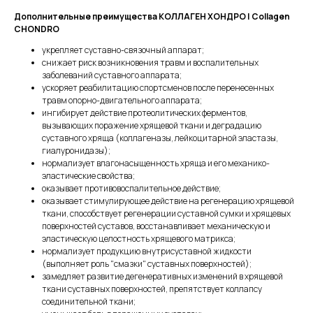
Дополнительные преимущества КОЛЛАГЕН ХОНДРО | Collagen
CHONDRO
укрепляет суставно-связочный аппарат;
снижает риск возникновения травм и воспалительных
заболеваний суставного аппарата;
ускоряет реабилитацию спортсменов после перенесенных
травм опорно-двигательного аппарата;
ингибирует действие протеолитических ферментов,
вызывающих поражение хрящевой ткани и деградацию
суставного хряща (коллагеназы, лейкоцитарной эластазы,
гиалуронидазы);
нормализует влагонасыщенность хряща и его механико-
эластические свойства;
оказывает противовоспалительное действие;
оказывает стимулирующее действие на регенерацию хрящевой
ткани, способствует регенерации суставной сумки и хрящевых
поверхностей суставов, восстанавливает механическую и
эластическую целостность хрящевого матрикса;
нормализует продукцию внутрисуставной жидкости
(выполняет роль "смазки" суставных поверхностей);
замедляет развитие дегенеративных изменений в хрящевой
ткани суставных поверхностей, препятствует коллапсу
соединительной ткани;