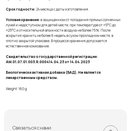
Срок годности:
24 месяца с даты изготовления.
Условия хранения:
в защищенном от попадания прямых солнечных
лучей и недоступном для детей месте, при температуре от +5°C до
+25°C и относительной влажности воздуха не более 75%. После
вскрытия хранить не более 8 недель в сухом прохладном месте, в
плотно закрытой упаковке. В процессе хранения допускается
естественное комкование.
Свидетельство о государственной регистрации:
AM.01.07.01.003.R.000414.04.23 от 14.04.2023
Биологически активная добавка (БАД). Не является
лекарственным средством.
Weight: 180 g